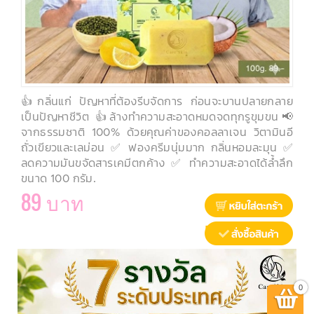
👍กลิ่นแก่ ปัญหาที่ต้องรีบจัดการ ก่อนจะบานปลายกลาย
เป็นปัญหาชีวิต 👍ล้างทำความสะอาดหมดจดทุกรูขุมขน​ 📢
จากธรรมชาติ​ 100% ด้วยคุณ​ค่า​ของคอลลาเจน​ วิตามิน​อี​
ถั่วเขียว​และเลม่อน ✅ ฟองครีมนุ่ม​มาก​ กลิ่นหอมละมุน ✅
ลดความมันขจัดสารเคมีตกค้าง ✅ ทำความสะอาดได้ล้ำลึก​
ขนาด​ 100 กรัม.
89 บาท
Buy Now
0