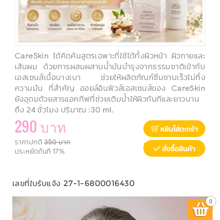
CareSkin ได้คิดค้นสูตรเฉพาะที่ใช้ได้ทั้งผิวหน้า ผิวกายและ
เส้นผม ด้วยการผสมผสานน้ำมันบำรุงจากธรรมชาติเข้ากับ
เอสเซนส์เนื้อบางเบา ช่วยให้ผลิตภัณฑ์ซึมซาบเร็วไม่ทิ้ง
ความมัน ที่สำคัญ ออยล์​อิน​ฟิวส์​เอสเซนส์ของ CareSkin
ยังอุดมด้วยสารแอคทีฟที่ช่วยเติมน้ำให้ผิวทันทีและยาวนาน
ถึง 24 ชั่วโมง ปริมาณ :30 ml.
290 บาท
ราคาปกติ
350 บาท
Buy Now
ประหยัดทันที
17%
เลขที่ใบรับแจ้ง 27-1-6800016430
0